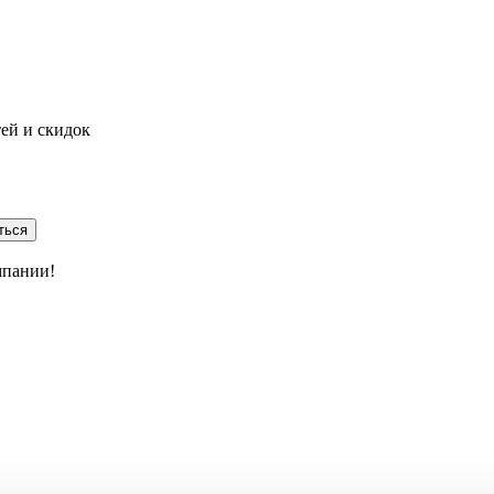
тей и скидок
ться
мпании!