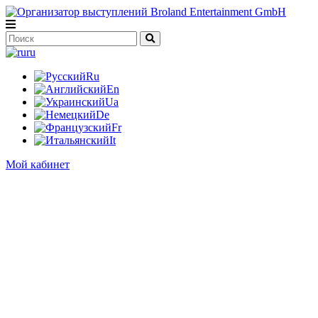
ru
Ru
En
Ua
De
Fr
It
Мой кабинет