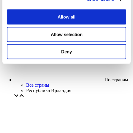
Кино
Творческий вечер
Наше спецпредложение
Allow all
Без поджанра
Применить
Allow selection
Deny
По странам
Все страны
Республика Ирландия