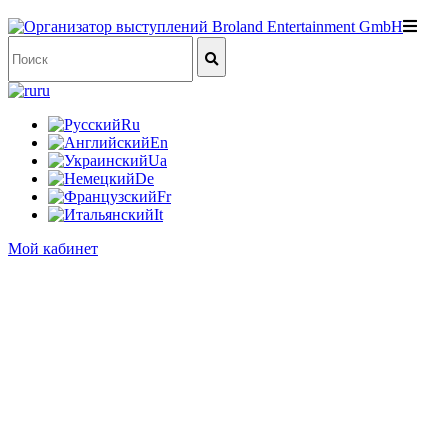
ru
Ru
En
Ua
De
Fr
It
Мой кабинет