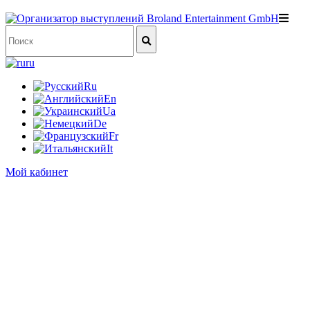
ru
Ru
En
Ua
De
Fr
It
Мой кабинет