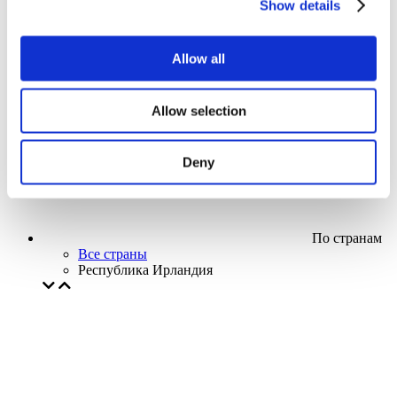
Show details
Кино
Творческий вечер
Наше спецпредложение
Allow all
Без поджанра
Применить
Allow selection
Deny
По странам
Все страны
Республика Ирландия