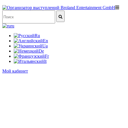
ru
Ru
En
Ua
De
Fr
It
Мой кабинет