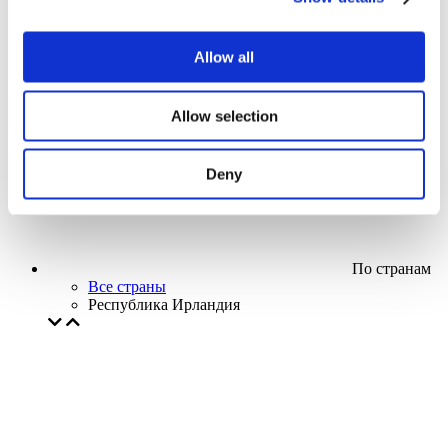
Кино
Творческий вечер
Наше спецпредложение
Allow all
Без поджанра
Применить
Allow selection
Deny
По странам
Все страны
Республика Ирландия