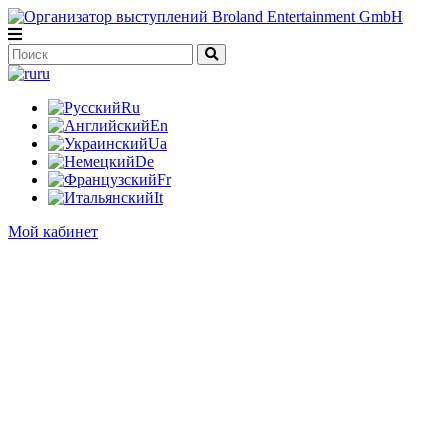
ru
Ru
En
Ua
De
Fr
It
Мой кабинет