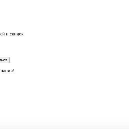
тей и скидок
ться
мпании!