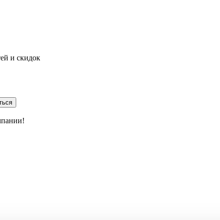
тей и скидок
ться
мпании!