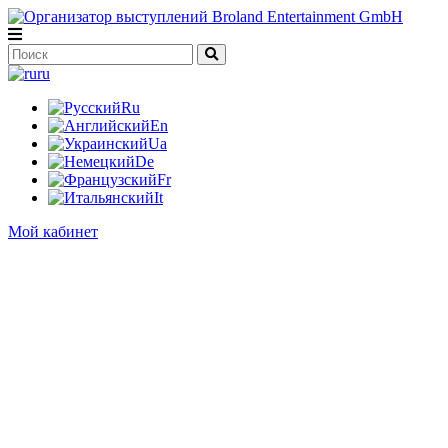
ru
Ru
En
Ua
De
Fr
It
Мой кабинет