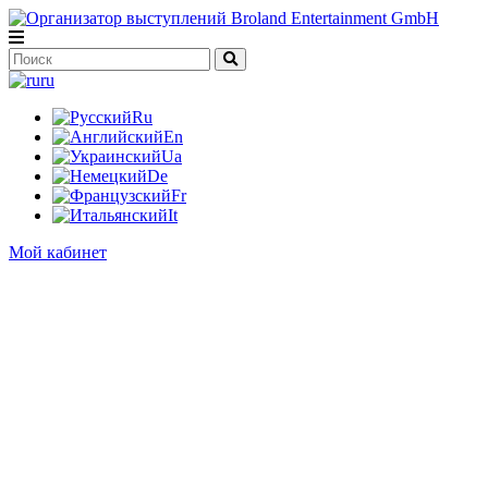
ru
Ru
En
Ua
De
Fr
It
Мой кабинет