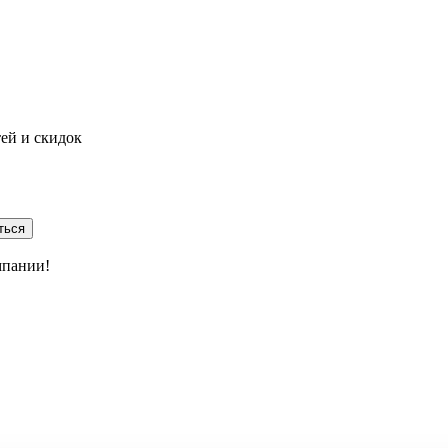
тей и скидок
ться
мпании!