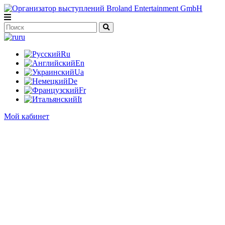
ru
Ru
En
Ua
De
Fr
It
Мой кабинет