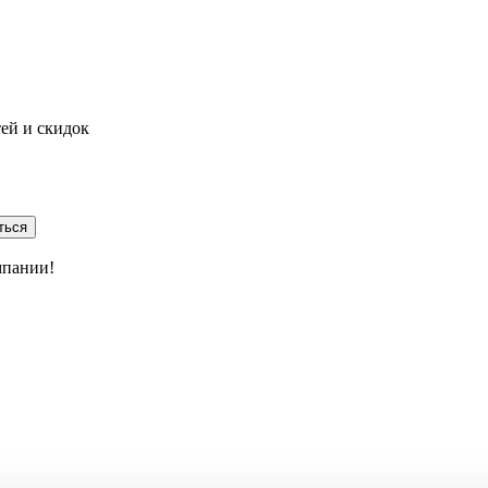
тей и скидок
ться
мпании!