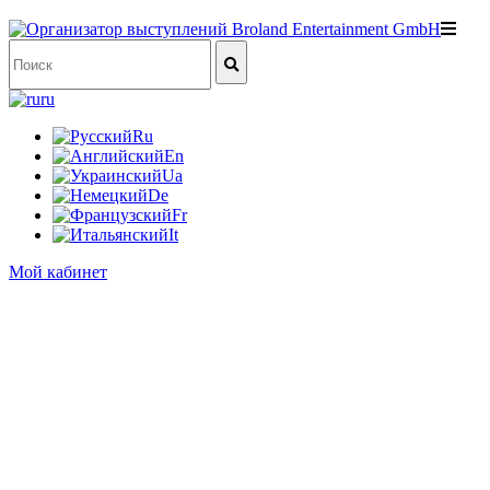
ru
Ru
En
Ua
De
Fr
It
Мой кабинет