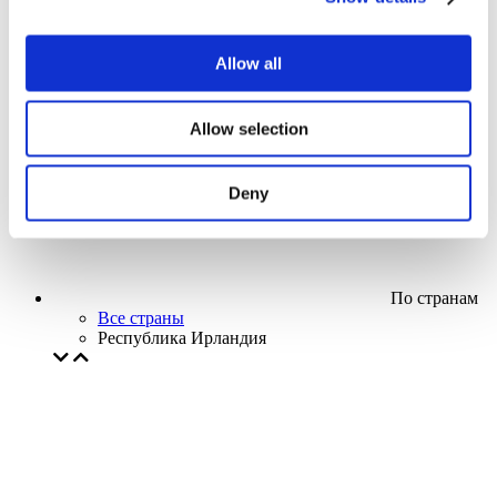
Кино
Творческий вечер
Наше спецпредложение
Allow all
Без поджанра
Применить
Allow selection
Deny
По странам
Все страны
Республика Ирландия