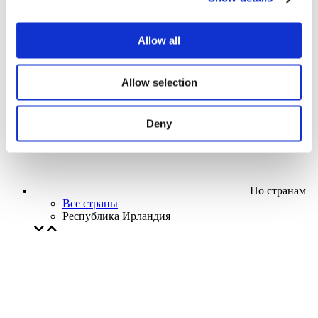
Кино
Творческий вечер
Наше спецпредложение
Allow all
Без поджанра
Применить
Allow selection
Deny
По странам
Все страны
Республика Ирландия