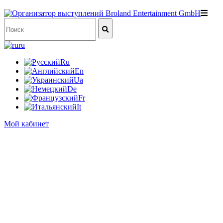
ru
Ru
En
Ua
De
Fr
It
Мой кабинет