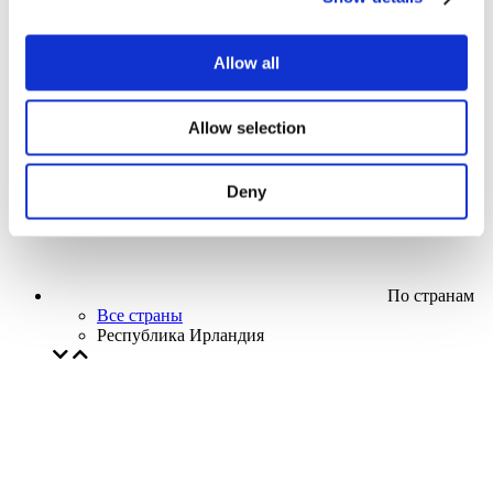
Кино
Творческий вечер
Наше спецпредложение
Allow all
Без поджанра
Применить
Allow selection
Deny
По странам
Все страны
Республика Ирландия