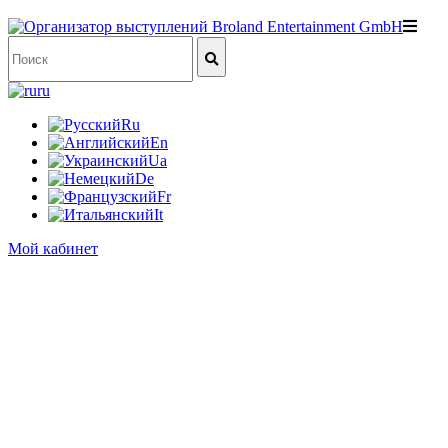
ru
Ru
En
Ua
De
Fr
It
Мой кабинет