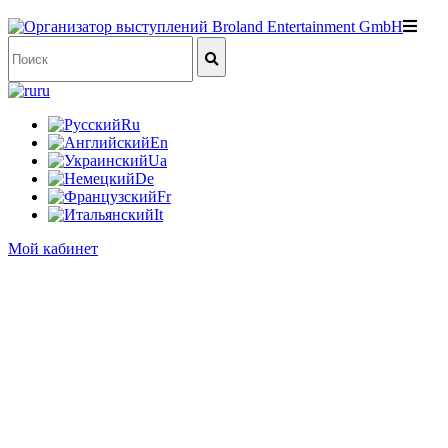
ru
Ru
En
Ua
De
Fr
It
Мой кабинет