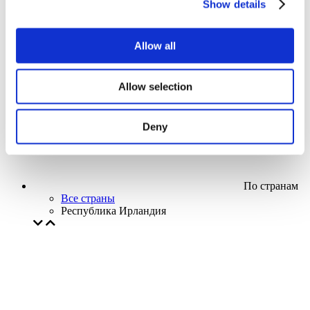
Show details
Кино
Творческий вечер
Наше спецпредложение
Allow all
Без поджанра
Применить
Allow selection
Deny
По странам
Все страны
Республика Ирландия