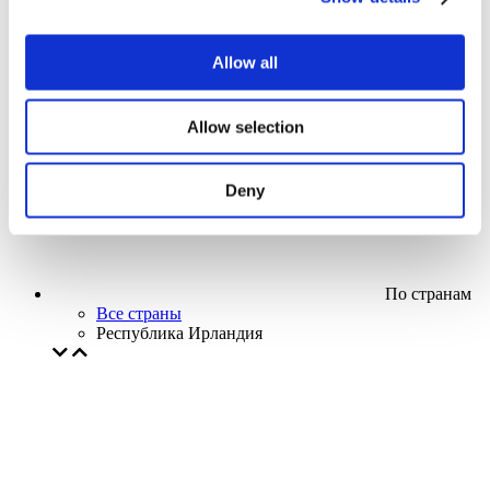
Кино
Творческий вечер
Наше спецпредложение
Allow all
Без поджанра
Применить
Allow selection
Deny
По странам
Все страны
Республика Ирландия