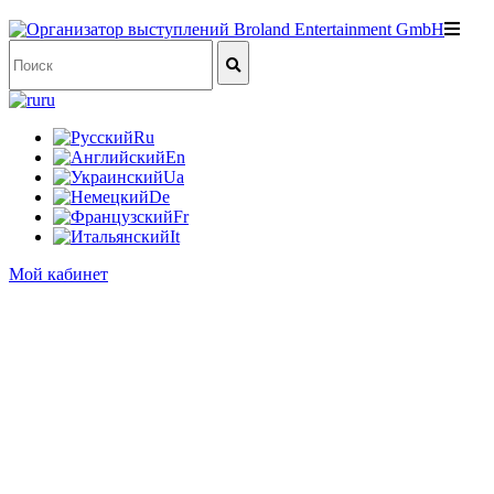
ru
Ru
En
Ua
De
Fr
It
Мой кабинет