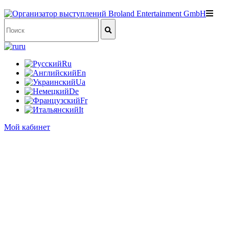
ru
Ru
En
Ua
De
Fr
It
Мой кабинет