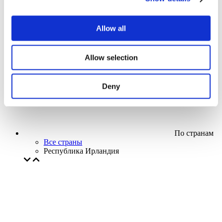
Кино
Творческий вечер
Наше спецпредложение
Allow all
Без поджанра
Применить
Allow selection
Deny
По странам
Все страны
Республика Ирландия