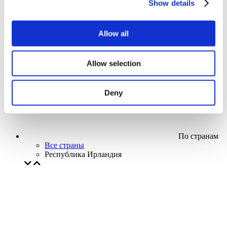
Show details
Кино
Творческий вечер
Наше спецпредложение
Allow all
Без поджанра
Применить
Allow selection
Deny
По странам
Все страны
Республика Ирландия