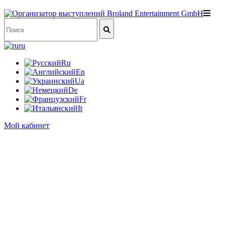
ru
Ru
En
Ua
De
Fr
It
Мой кабинет