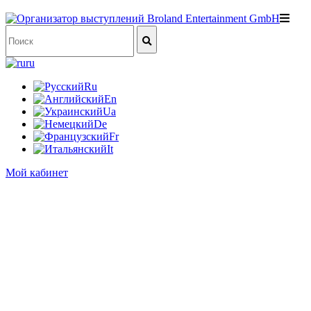
ru
Ru
En
Ua
De
Fr
It
Мой кабинет