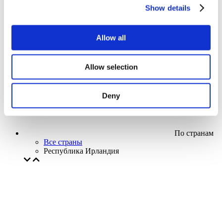
Кино
Show details
Творческий вечер
Наше спецпредложение
Без поджанра
Allow all
Применить
Allow selection
Deny
По странам
Все страны
Республика Ирландия