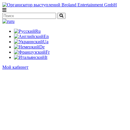
ru
Ru
En
Ua
De
Fr
It
Мой кабинет