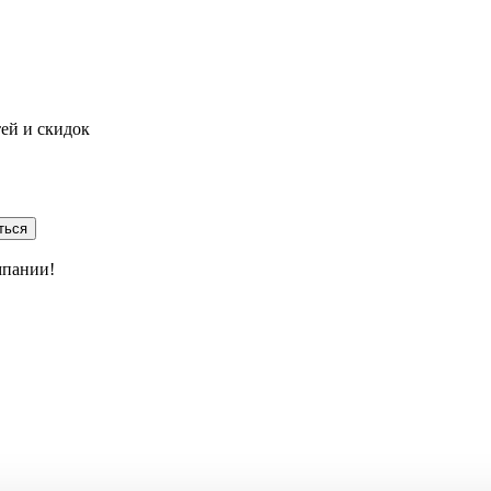
тей и скидок
ться
мпании!