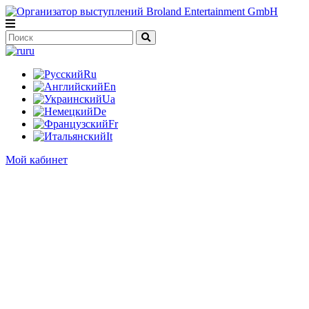
ru
Ru
En
Ua
De
Fr
It
Мой кабинет