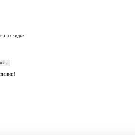
тей и скидок
ться
мпании!