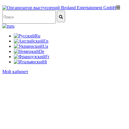
ru
Ru
En
Ua
De
Fr
It
Мой кабинет