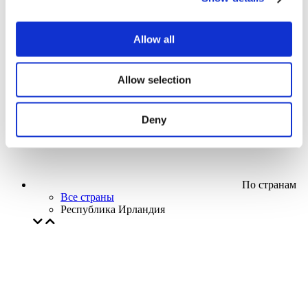
Кино
Творческий вечер
Наше спецпредложение
Allow all
Без поджанра
Применить
Allow selection
Deny
По странам
Все страны
Республика Ирландия