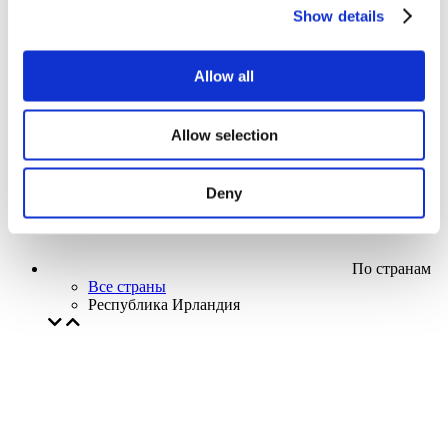
Кино
Show details
Творческий вечер
Наше спецпредложение
Без поджанра
Allow all
Применить
Allow selection
Deny
По странам
Все страны
Республика Ирландия