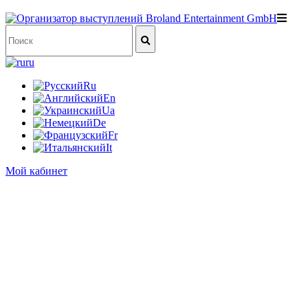
ru
Ru
En
Ua
De
Fr
It
Мой кабинет