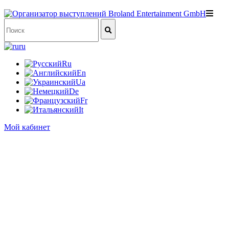
ru
Ru
En
Ua
De
Fr
It
Мой кабинет