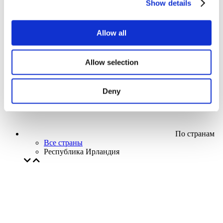
Show details
Кино
Творческий вечер
Наше спецпредложение
Allow all
Без поджанра
Применить
Allow selection
Deny
По странам
Все страны
Республика Ирландия