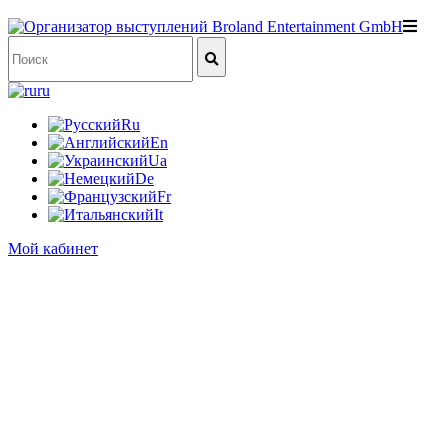
ru
Ru
En
Ua
De
Fr
It
Мой кабинет