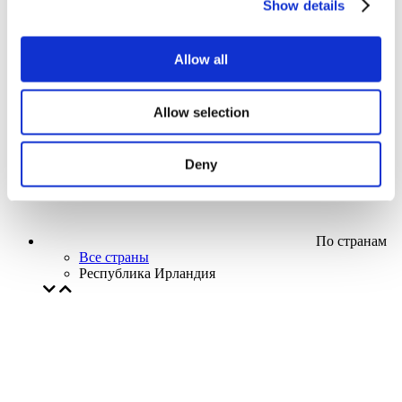
Show details
Кино
Творческий вечер
Наше спецпредложение
Allow all
Без поджанра
Применить
Allow selection
Deny
По странам
Все страны
Республика Ирландия