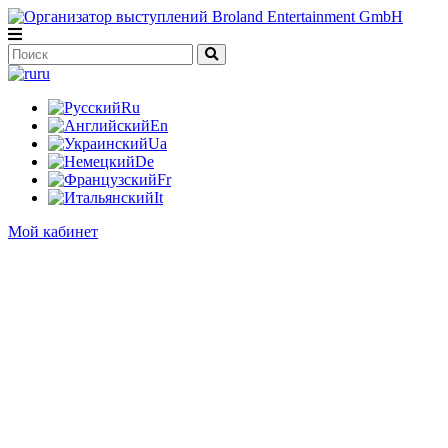
ru
Ru
En
Ua
De
Fr
It
Мой кабинет