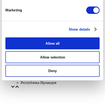
Marketing
Шоу
Без поджанра
Show details
Применить
Allow all
Allow selection
Deny
По странам
Все страны
Республика Ирландия