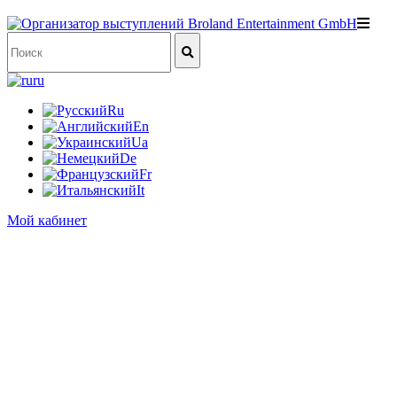
ru
Ru
En
Ua
De
Fr
It
Мой кабинет