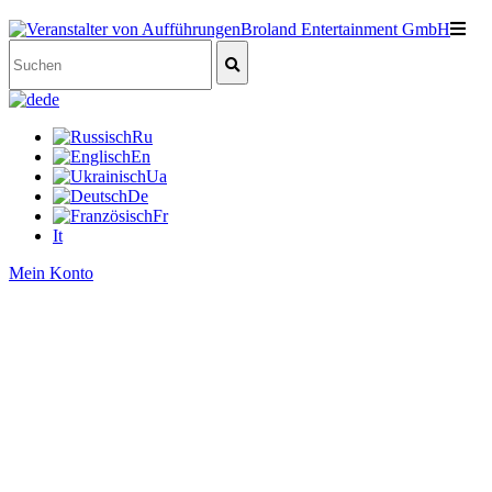
de
Ru
En
Ua
De
Fr
It
Mein Konto