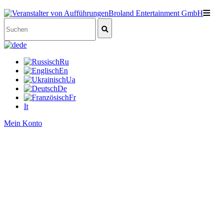
de
Ru
En
Ua
De
Fr
It
Mein Konto