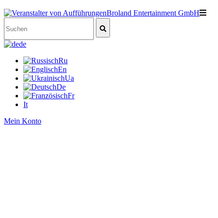
de
Ru
En
Ua
De
Fr
It
Mein Konto