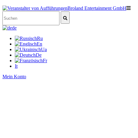
de
Ru
En
Ua
De
Fr
It
Mein Konto