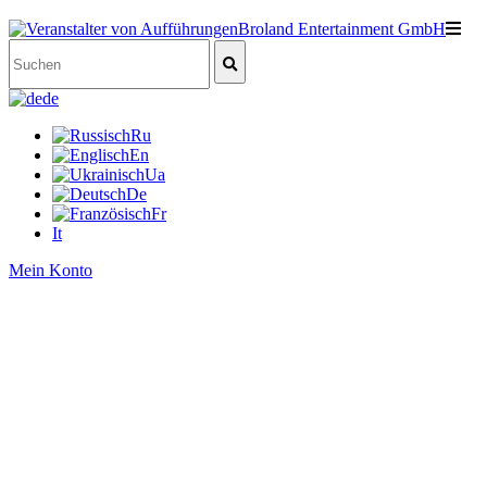
de
Ru
En
Ua
De
Fr
It
Mein Konto