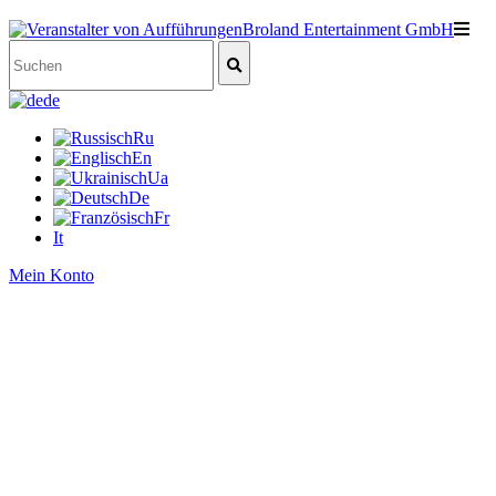
de
Ru
En
Ua
De
Fr
It
Mein Konto