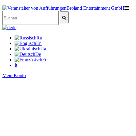
de
Ru
En
Ua
De
Fr
It
Mein Konto