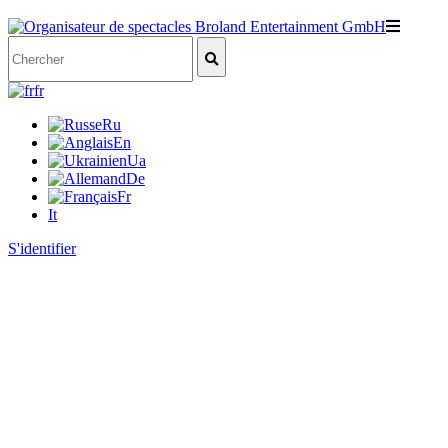
fr
Ru
En
Ua
De
Fr
It
S'identifier