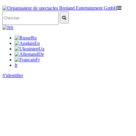
fr
Ru
En
Ua
De
Fr
It
S'identifier