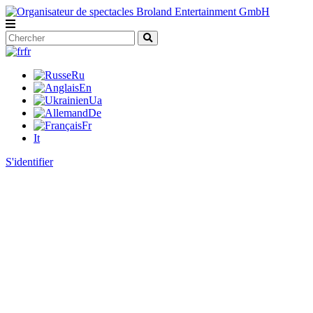
fr
Ru
En
Ua
De
Fr
It
S'identifier