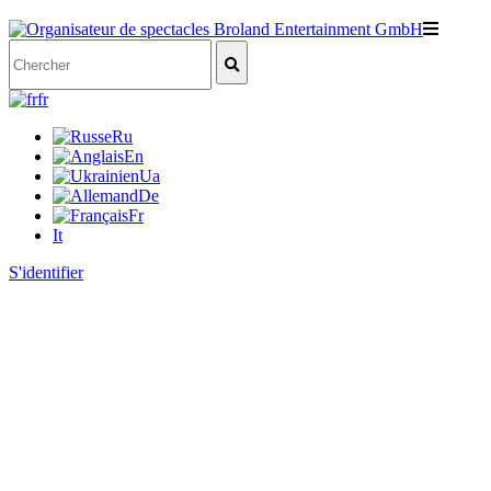
fr
Ru
En
Ua
De
Fr
It
S'identifier