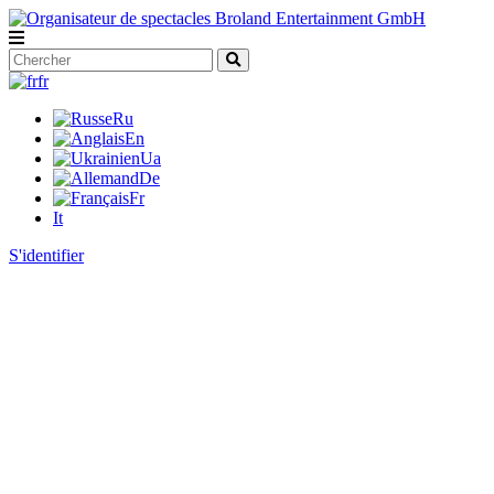
fr
Ru
En
Ua
De
Fr
It
S'identifier