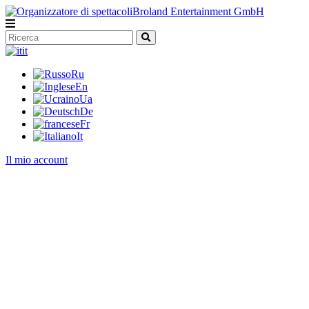
it
Ru
En
Ua
De
Fr
It
Il mio account