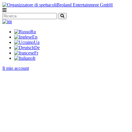
it
Ru
En
Ua
De
Fr
It
Il mio account