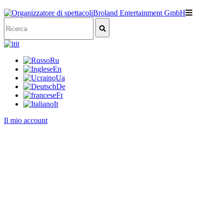
it
Ru
En
Ua
De
Fr
It
Il mio account