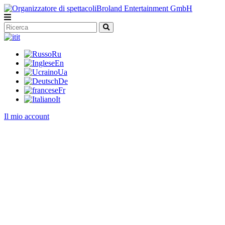
it
Ru
En
Ua
De
Fr
It
Il mio account