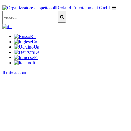
it
Ru
En
Ua
De
Fr
It
Il mio account