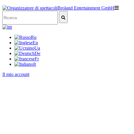
it
Ru
En
Ua
De
Fr
It
Il mio account