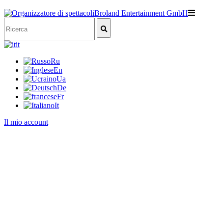
it
Ru
En
Ua
De
Fr
It
Il mio account