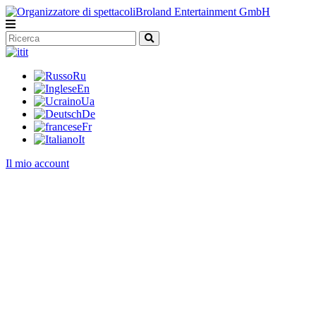
it
Ru
En
Ua
De
Fr
It
Il mio account