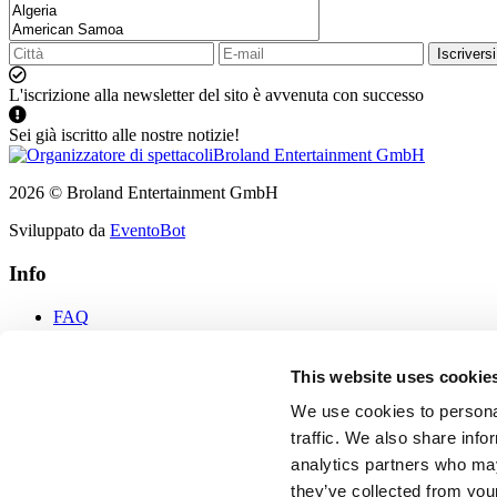
Iscriversi
L'iscrizione alla newsletter del sito è avvenuta con successo
Sei già iscritto alle nostre notizie!
2026 © Broland Entertainment GmbH
Sviluppato da
EventoBot
Info
FAQ
Privatumo politika
Slapukų politika
This website uses cookie
Condizioni d'uso
Iscriversi
We use cookies to personal
Protezione dei dati
traffic. We also share info
Feedback
analytics partners who may
they’ve collected from your