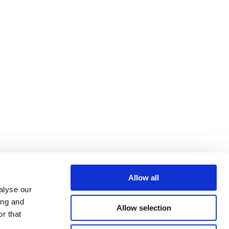
Allow all
alyse our
ing and
Allow selection
r that