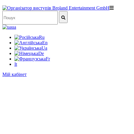
ua
Ru
En
Ua
De
Fr
It
Мій кабінет