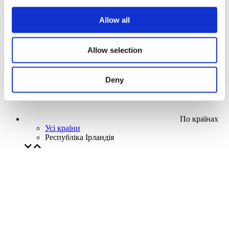
Наша спецпропозиція
Allow all
Без піджанру
Застосувати
Allow selection
Deny
По країнах
Усі країни
Республіка Ірландія