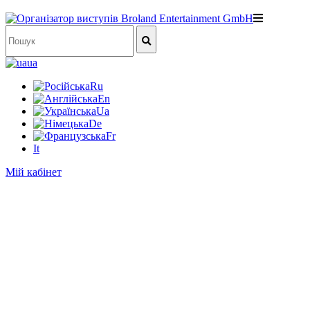
ua
Ru
En
Ua
De
Fr
It
Мій кабінет