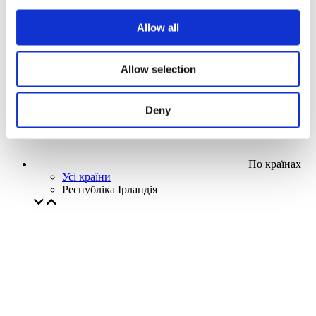
Наша спецпропозиція
Allow all
Без піджанру
Застосувати
Allow selection
Deny
По країнах
Усі країни
Республіка Ірландія