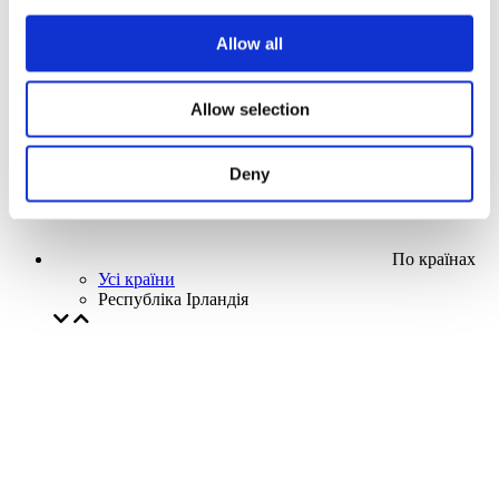
Наша спецпропозиція
Allow all
Без піджанру
Застосувати
Allow selection
Deny
По країнах
Усі країни
Республіка Ірландія