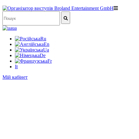
ua
Ru
En
Ua
De
Fr
It
Мій кабінет