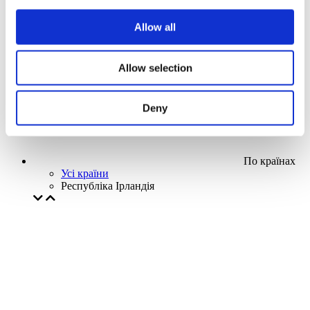
Наша спецпропозиція
Allow all
Без піджанру
Застосувати
Allow selection
Deny
По країнах
Усі країни
Республіка Ірландія