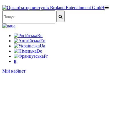
ua
Ru
En
Ua
De
Fr
It
Мій кабінет