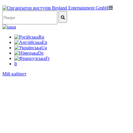
ua
Ru
En
Ua
De
Fr
It
Мій кабінет