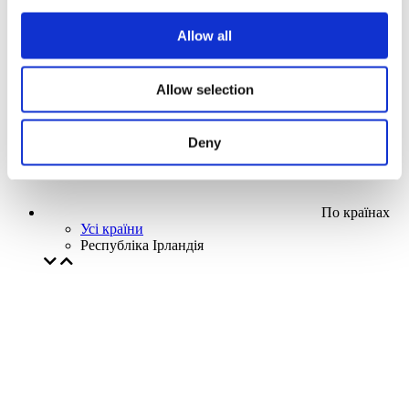
Наша спецпропозиція
Allow all
Без піджанру
Застосувати
Allow selection
Deny
По країнах
Усі країни
Республіка Ірландія