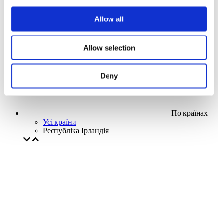
Наша спецпропозиція
Allow all
Без піджанру
Застосувати
Allow selection
Deny
По країнах
Усі країни
Республіка Ірландія