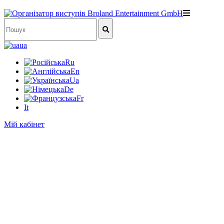
ua
Ru
En
Ua
De
Fr
It
Мій кабінет